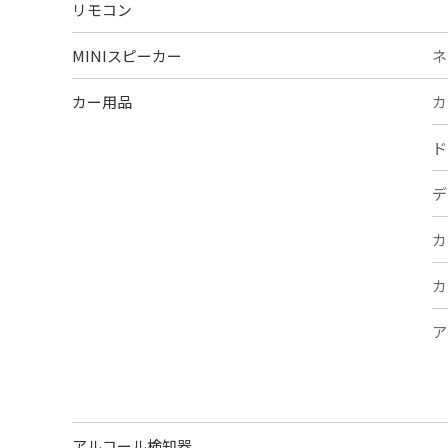
リモコン
MINIスピーカー
ネ
カー用品
カ
ド
デ
カ
カ
ア
アルコール検知器