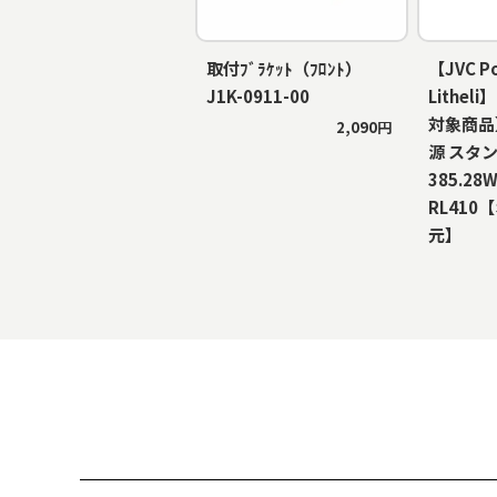
取付ﾌﾞﾗｹｯﾄ（ﾌﾛﾝﾄ）
【JVC P
J1K-0911-00
Lithe
対象商品
2,090円
源 スタ
385.28W
RL410
元】