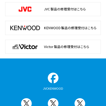
JVCKENWOOD