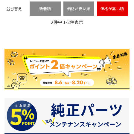
並び替え
新着順
価格が安い順
価格が高い順
2
件中
1
-
2
件表示