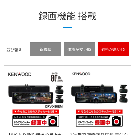
録画機能 搭載
並び替え
新着順
価格が安い順
価格が高い順
【8/6より予約開始/9月上旬
12V型高画質液晶搭載 デジタ