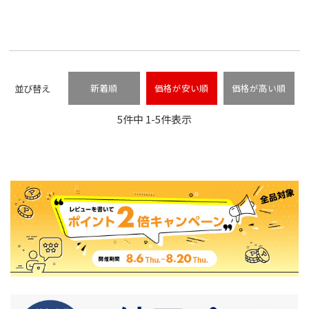
並び替え
新着順
価格が安い順
価格が高い順
5
件中
1
-
5
件表示