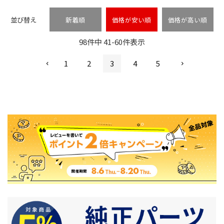
並び替え
新着順
価格が安い順
価格が高い順
98
件中
41
-
60
件表示
1
2
3
4
5