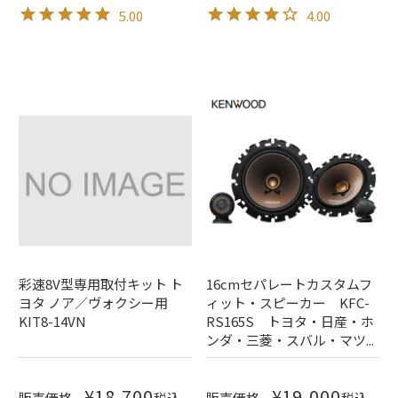
5.00
4.00
彩速8V型専用取付キット ト
16cmセパレートカスタムフ
ヨタ ノア／ヴォクシー用
ィット・スピーカー KFC-
KIT8-14VN
RS165S トヨタ・日産・ホ
ンダ・三菱・スバル・マツ...
¥
18,700
¥
19,000
販売価格
税込
販売価格
税込