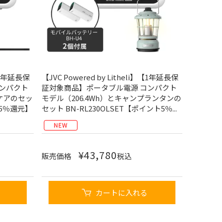
】【1年延長保
【JVC Powered by Litheli】【1年延長保
ンパクト
証対象商品】ポータブル電源 コンパクト
ルケアのセッ
モデル（206.4Wh）とキャンプランタンの
ト5％還元】
セット BN-RL230OLSET【ポイント5％...
¥
43,780
販売価格
税込
カートに入れる