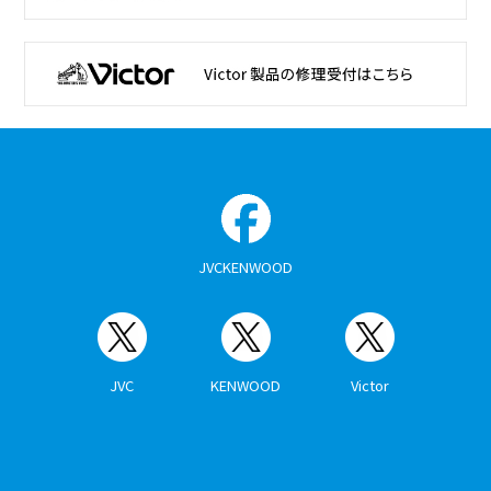
JVCKENWOOD
JVC
KENWOOD
Victor