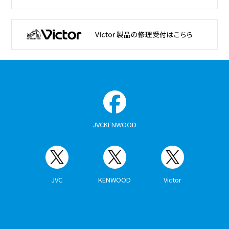
JVCKENWOOD
JVC
KENWOOD
Victor