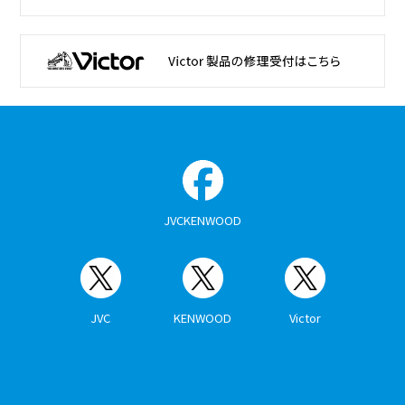
JVCKENWOOD
JVC
KENWOOD
Victor