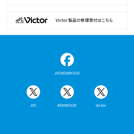
JVCKENWOOD
JVC
KENWOOD
Victor