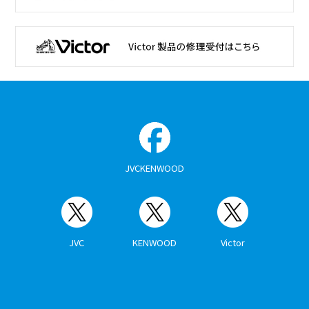
JVCKENWOOD
JVC
KENWOOD
Victor