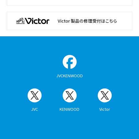
JVCKENWOOD
JVC
KENWOOD
Victor