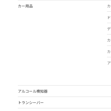
カー用品
カ
ド
デ
カ
カ
ア
アルコール検知器
トランシーバー