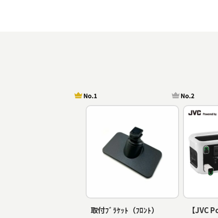
取付ﾌﾞﾗｹｯﾄ（ﾌﾛﾝﾄ）
【JVC P