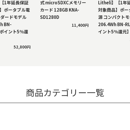
li】【1年延長保証
式 microSDXCメモリー
Litheli】【1
】ポータブル電
カード 128GB KNA-
対象商品】ポー
ンダードモデル
SD1280D
源 コンパクト
h BN-
206.4Wh BN-
11,400円
【ポイント5％還
イント5％還元
52,800円
商品カテゴリー一覧