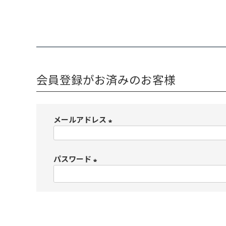
会員登録がお済みのお客様
メールアドレス
(
必
パスワード
須
)
(
必
須
)