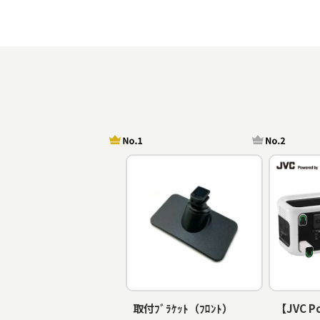
取付ﾌﾞﾗｹｯﾄ（ﾌﾛﾝﾄ）
【JVC P