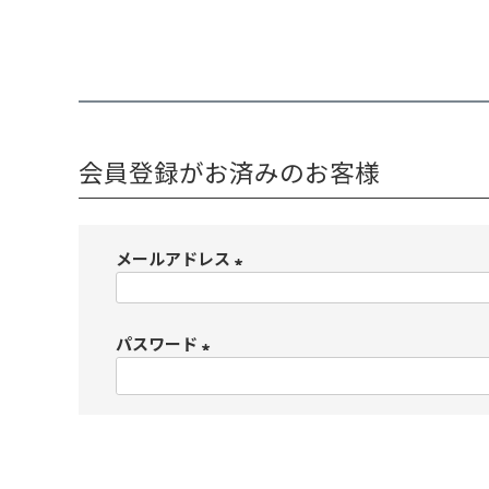
会員登録がお済みのお客様
メールアドレス
(
必
パスワード
須
)
(
必
須
)