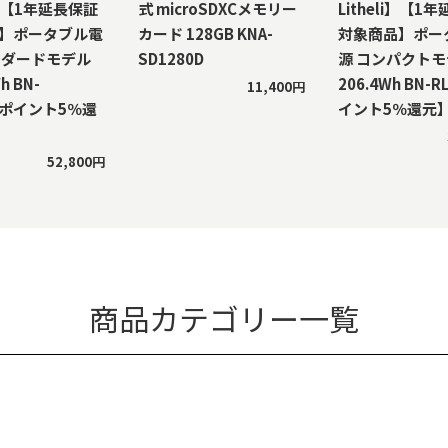
li】【1年延長保証
式 microSDXCメモリー
Litheli】【1
】ポータブル電
カード 128GB KNA-
対象商品】ポー
ンダードモデル
SD1280D
源 コンパクト
h BN-
206.4Wh BN-
11,400円
【ポイント5％還
イント5％還元
52,800円
商品カテゴリー一覧