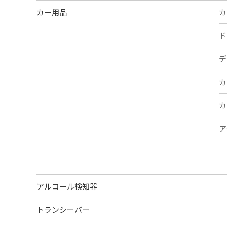
カー用品
カ
ド
デ
カ
カ
ア
アルコール検知器
トランシーバー