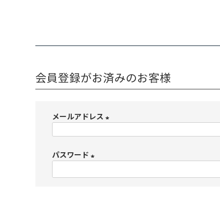
会員登録がお済みのお客様
メールアドレス
(
必
パスワード
須
)
(
必
須
)