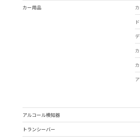
カー用品
カ
ド
デ
カ
カ
ア
アルコール検知器
トランシーバー