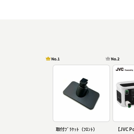
取付ﾌﾞﾗｹｯﾄ（ﾌﾛﾝﾄ）
【JVC P