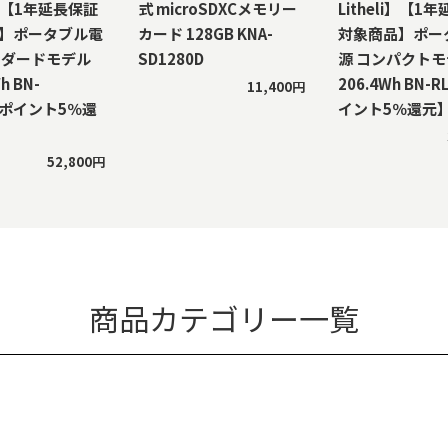
li】【1年延長保証
式 microSDXCメモリー
Litheli】【1
】ポータブル電
カード 128GB KNA-
対象商品】ポー
ンダードモデル
SD1280D
源 コンパクト
h BN-
206.4Wh BN-
11,400円
【ポイント5％還
イント5％還元
52,800円
商品カテゴリー一覧