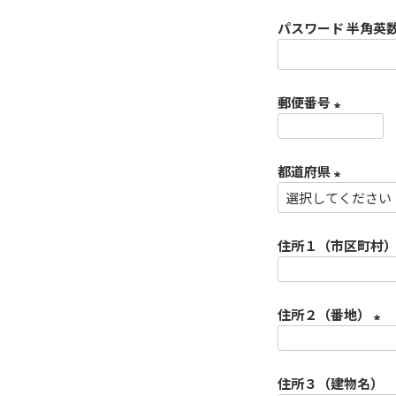
パスワード 半角英
)
郵便番号
(
必
都道府県
須
)
(
必
住所１（市区町村
須
)
住所２（番地）
(
必
住所３（建物名）
須