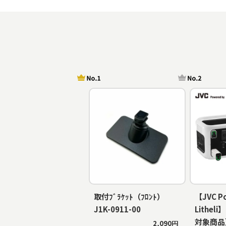
取付ﾌﾞﾗｹｯﾄ（ﾌﾛﾝﾄ）
【JVC P
J1K-0911-00
Lithe
対象商品
2,090円