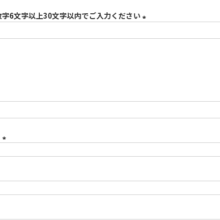
必
数字6文字以上30文字以内でご入力ください
須
(
必
須
)
）
(
必
須
)