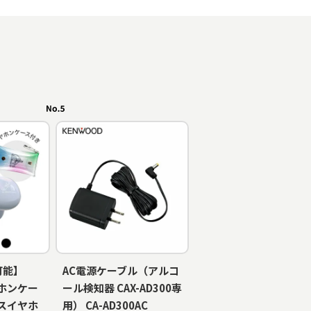
可能】
AC電源ケーブル（アルコ
ホンケー
ール検知器 CAX-AD300専
スイヤホ
用） CA-AD300AC