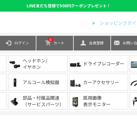
LINE友だち登録で500円クーポンプレゼント！
検索
ショッピングガイ
0
ログイン
カート
会員登録
お問い
ヘッドホン/
ドライブレコーダー
イヤホン
アルコール検知器
カーアクセサリー
部品・付属品関連
医用画像
（サービスパーツ）
表示モニター