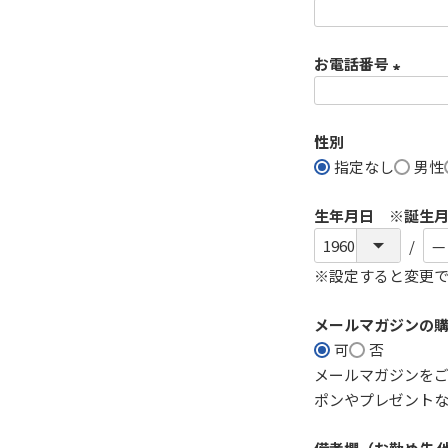
)
お電話番号
(
必
性別
須
指定なし
男性
)
生年月日 ※誕生
※設定すると変更
メールマガジンの
可
否
メールマガジンを
ポンやプレゼント