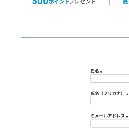
氏名
(
必
氏名（フリガナ）
須
)
(
Ｅメールアドレス
)
(