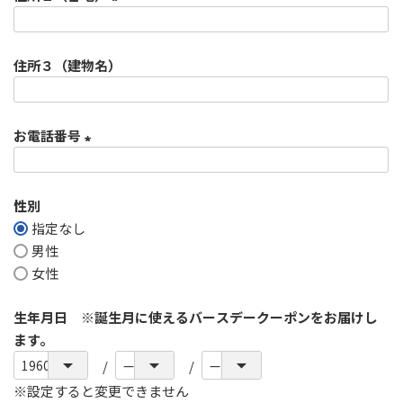
須
)
(
必
住所３（建物名）
須
)
お電話番号
(
必
性別
須
指定なし
)
男性
女性
生年月日 ※誕生月に使えるバースデークーポンをお届けし
ます。
※設定すると変更できません