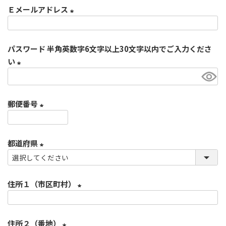
Ｅメールアドレス
須
)
(
必
パスワード 半角英数字6文字以上30文字以内でご入力くださ
須
い
)
(
必
郵便番号
須
)
(
必
都道府県
須
)
(
必
住所１（市区町村）
須
)
(
必
住所２（番地）