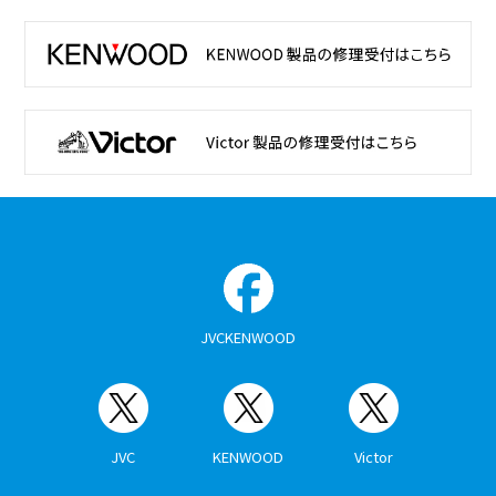
JVCKENWOOD
JVC
KENWOOD
Victor