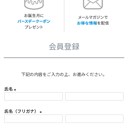
会員登録
下記の内容をご入力の上、お進みください。
氏名
(
必
氏名（フリガナ）
須
)
(
必