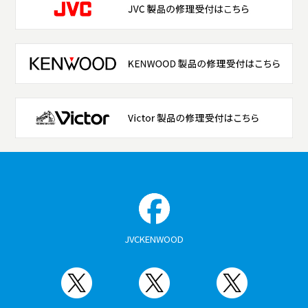
JVCKENWOOD