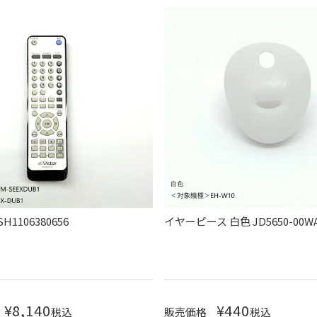
1106380656
イヤーピース 白色 JD5650-00W
¥
8,140
¥
440
税込
販売価格
税込