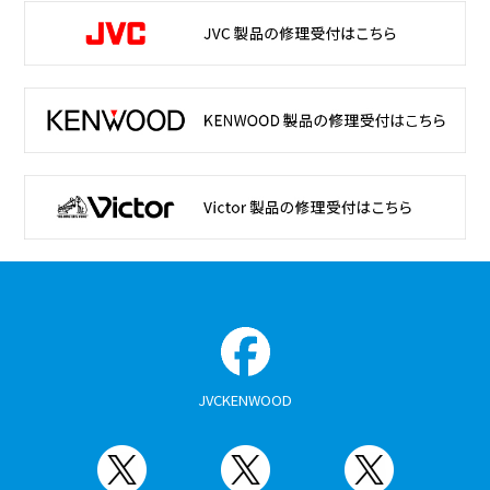
JVCKENWOOD