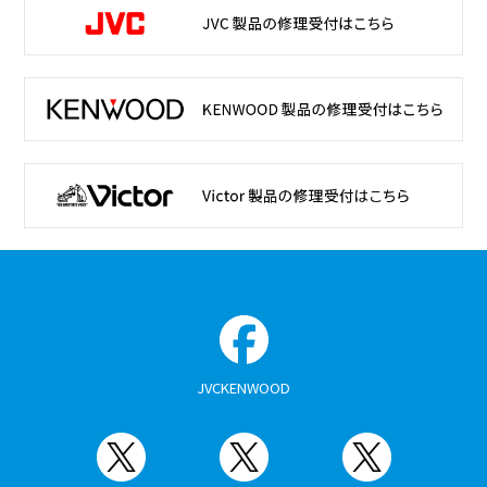
JVCKENWOOD