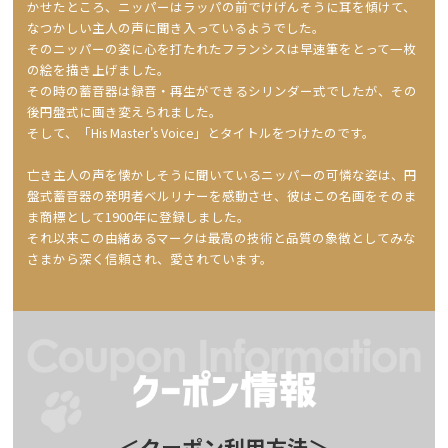
かせたところ、ニッパーはラッパの前でけげんそうに耳を傾けて、
なつかしい主人の声に聞き入っているようでした。
そのニッパーの姿に心を打たれたフランシスは早速筆をとって一枚
の絵を描き上げました。
その時の蓄音器は録音・再生ができるシリンダー式でしたが、その
後円盤式に画き変えられました。
そして、「His Master's Voice」とタイトルをつけたのです。
亡き主人の声を懐かしそうに聞いているニッパーの可憐な姿は、円
盤式蓄音器の発明者ベルリナーを感動させ、彼はこの名画をそのま
ま商標として1900年に登録しました。
それ以来この由緒あるマークは最高の技術と品質の象徴としてみな
さまから深く信頼され、愛されています。
＜クーポン利用方法＞