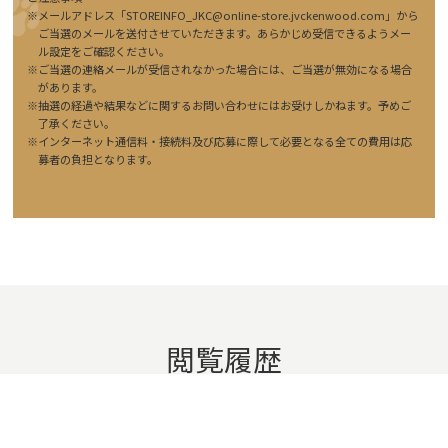
※メールアドレス「STOREINFO_JKC@online-store.jvckenwood.com」から
ご当選のメールを送付させていただきます。あらかじめ受信できるようメー
ル設定をご確認ください。
※ご当選の連絡メールが受信されなかった場合には、ご当選が無効になる場合
があります。
※抽選の経過や結果などに関するお問い合わせにはお受けしかねます。予めご
了承ください。
※インターネット通信料・接続料及び応募に際して必要となる全ての費用は応
募者の負担となります。
閲覧履歴