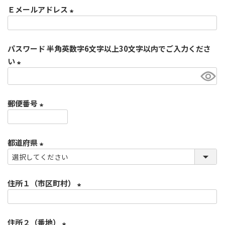
Ｅメールアドレス
須
)
(
必
パスワード 半角英数字6文字以上30文字以内でご入力くださ
須
い
)
(
必
郵便番号
須
)
(
必
都道府県
須
)
(
必
住所１（市区町村）
須
)
(
必
住所２（番地）