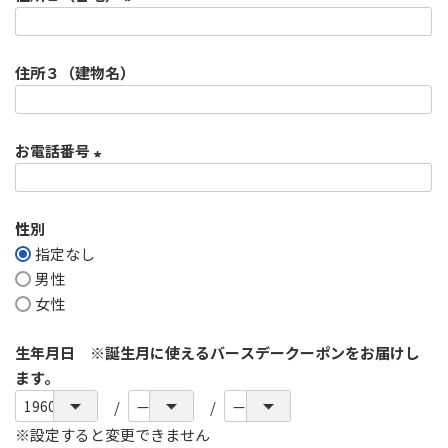
須
)
(
必
住所３（建物名）
須
)
お電話番号
(
必
性別
須
指定なし
)
男性
女性
生年月日 ※誕生月に使えるバースデークーポンをお届けし
ます。
※設定すると変更できません