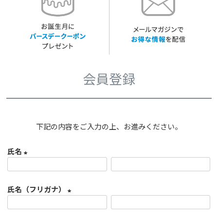
会員登録
下記の内容をご入力の上、お進みください。
氏名
(
必
氏名（フリガナ）
須
)
(
必