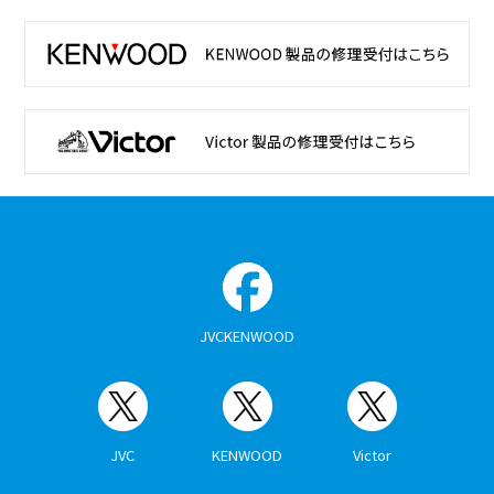
JVCKENWOOD
JVC
KENWOOD
Victor