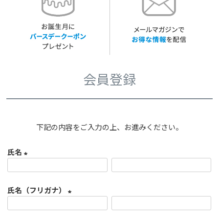
会員登録
下記の内容をご入力の上、お進みください。
氏名
(
必
氏名（フリガナ）
須
)
(
必