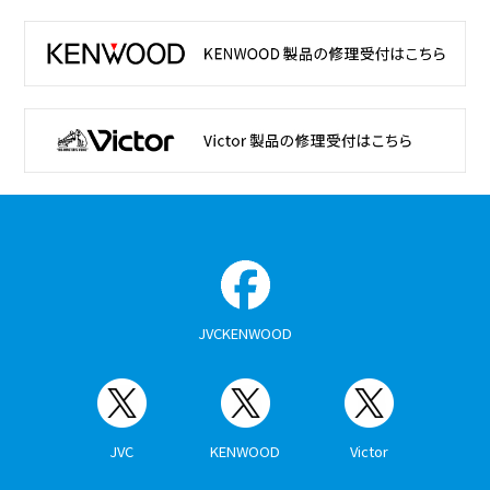
JVCKENWOOD
JVC
KENWOOD
Victor