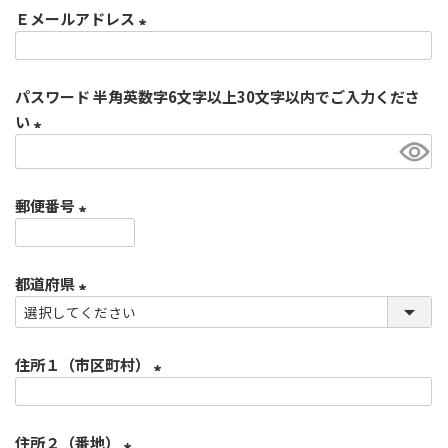
Ｅメールアドレス
須
)
(
必
パスワード 半角英数字6文字以上30文字以内でご入力くださ
須
い
)
(
必
郵便番号
須
)
(
必
都道府県
須
)
(
必
住所１（市区町村）
須
)
(
必
住所２（番地）