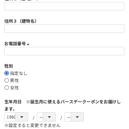
須
)
(
必
住所３（建物名）
須
)
お電話番号
(
必
性別
須
指定なし
)
男性
女性
生年月日 ※誕生月に使えるバースデークーポンをお届けし
ます。
※設定すると変更できません