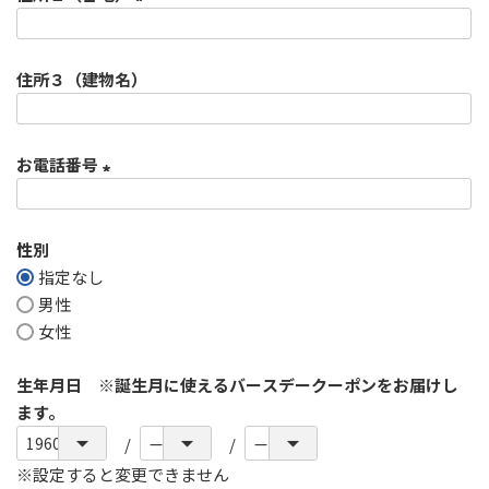
須
)
(
必
住所３（建物名）
須
)
お電話番号
(
必
性別
須
指定なし
)
男性
女性
生年月日 ※誕生月に使えるバースデークーポンをお届けし
ます。
※設定すると変更できません