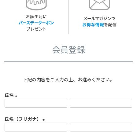
会員登録
下記の内容をご入力の上、お進みください。
氏名
(
必
氏名（フリガナ）
須
)
(
必