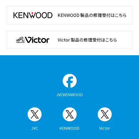
JVCKENWOOD
JVC
KENWOOD
Victor