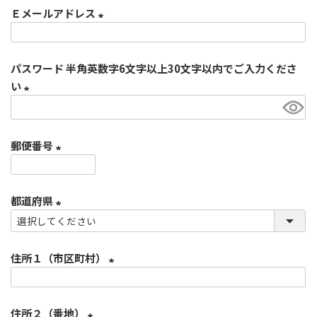
Ｅメールアドレス
須
)
(
必
パスワード 半角英数字6文字以上30文字以内でご入力くださ
須
い
)
(
必
郵便番号
須
)
(
必
都道府県
須
)
(
必
住所１（市区町村）
須
)
(
必
住所２（番地）