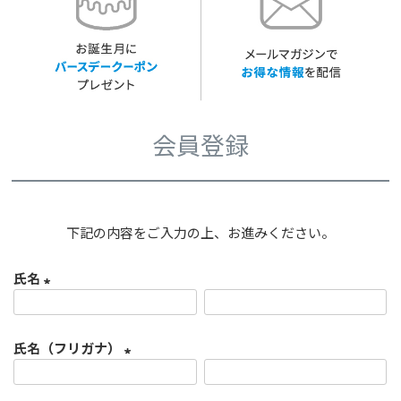
会員登録
下記の内容をご入力の上、お進みください。
氏名
(
必
氏名（フリガナ）
須
)
(
必