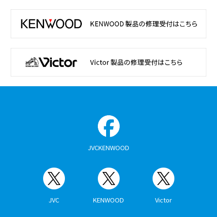
JVCKENWOOD
JVC
KENWOOD
Victor