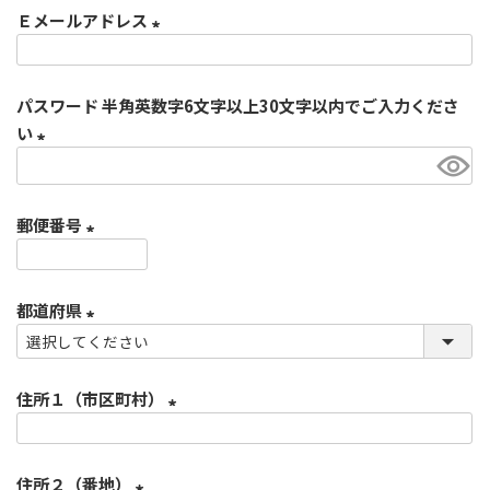
Ｅメールアドレス
須
)
(
必
パスワード 半角英数字6文字以上30文字以内でご入力くださ
須
い
)
(
必
郵便番号
須
)
(
必
都道府県
須
)
(
必
住所１（市区町村）
須
)
(
必
住所２（番地）