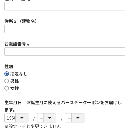
須
)
(
必
住所３（建物名）
須
)
お電話番号
(
必
性別
須
指定なし
)
男性
女性
生年月日 ※誕生月に使えるバースデークーポンをお届けし
ます。
※設定すると変更できません