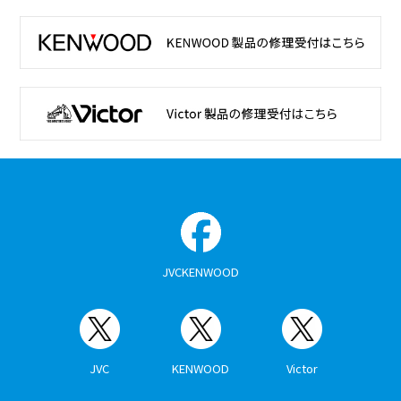
JVCKENWOOD
JVC
KENWOOD
Victor