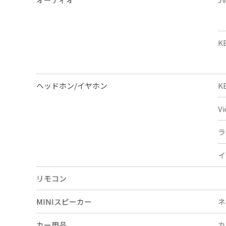
K
ヘッドホン/イヤホン
K
V
ラ
イ
リモコン
MINIスピーカー
ネ
カー用品
カ