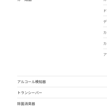
ド
デ
カ
カ
ア
アルコール検知器
トランシーバー
除菌消臭器