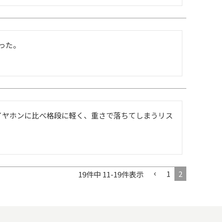
た。

イヤホンに比べ格段に軽く、重さで落ちてしまうリス
1
2
19
件中
11
-
19
件表示