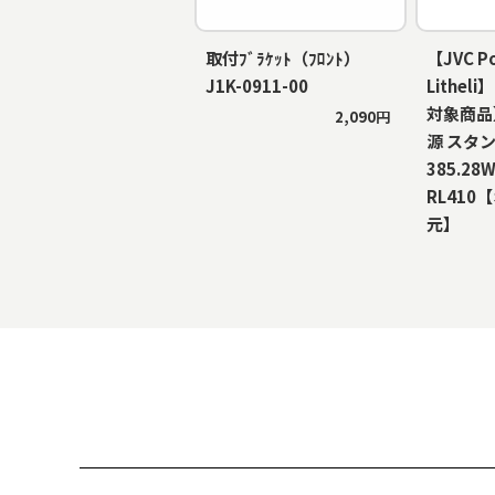
取付ﾌﾞﾗｹｯﾄ（ﾌﾛﾝﾄ）
【JVC P
J1K-0911-00
Lithe
対象商品
2,090円
源 スタ
385.28W
RL410
元】