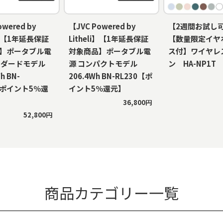
owered by
【JVC Powered by
【2週間お試し
li】【1年延長保証
Litheli】【1年延長保証
【数量限定イヤ
】ポータブル電
対象商品】ポータブル電
ス付】ワイヤレ
ンダードモデル
源 コンパクトモデル
ン HA-NP1T
h BN-
206.4Wh BN-RL230【ポ
【ポイント5％還
イント5％還元】
36,800円
52,800円
商品カテゴリー一覧