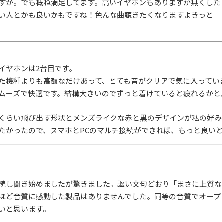
すが。でも概ね満足してます。高いイヤホンもありますが無くした
い人とかも良いかもですね！色んな曲聴きたくなりますよきっと
イヤホンは2台目です。

た機種よりも高額なだけあって、とても音がクリアで気に入っていま
ムーズで快適です。結構大きいのでずっと着けていると疲れるかと
mくらい飛び出す形状とメンズライクな赤と黒のデザインが私の好みで
たかったので、スマホとPCのマルチ接続ができれば、もっと良い
続し聞き始めましたが驚きました。謳い文句どおり「まさに上質な
ほど音質に感動した製品はありませんでした。同等の音質でオープ
いと思います。