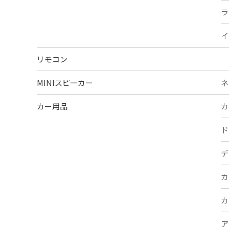
ラ
イ
リモコン
MINIスピーカー
ネ
カー用品
カ
ド
デ
カ
カ
ア