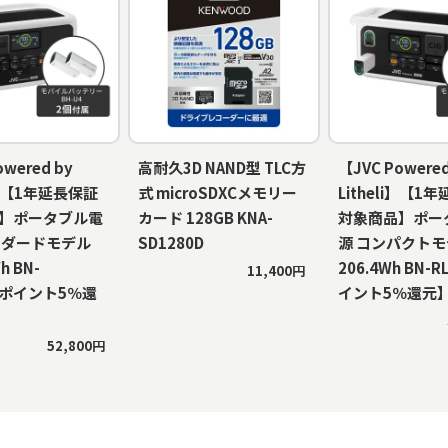
owered by
高耐久3D NAND型 TLC方
【JVC Powered
li】【1年延長保証
式 microSDXCメモリー
Litheli】【1
】ポータブル電
カード 128GB KNA-
対象商品】ポー
ンダードモデル
SD1280D
源 コンパクト
h BN-
206.4Wh BN-
11,400円
【ポイント5％還
イント5％還元
52,800円