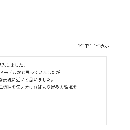
1
件中
1
-
1
件表示
入しました。

ドモデルかと思っていましたが

な表現に近いと思いました。

二機種を使い分ければより好みの環境を
