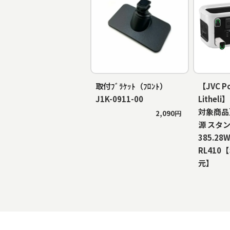
取付ﾌﾞﾗｹｯﾄ（ﾌﾛﾝﾄ）
【JVC P
J1K-0911-00
Lithe
対象商品
2,090円
源 スタ
385.28W
RL410
元】