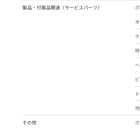
製品・付属品関連（サービスパーツ）
ポ
オ
ホ
特
ヘ
ビ
ド
地
その他
ボ