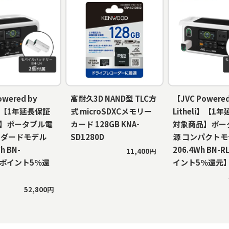
owered by
高耐久3D NAND型 TLC方
【JVC Powered
li】【1年延長保証
式 microSDXCメモリー
Litheli】【1
】ポータブル電
カード 128GB KNA-
対象商品】ポー
ンダードモデル
SD1280D
源 コンパクト
h BN-
206.4Wh BN-
11,400円
【ポイント5％還
イント5％還元
52,800円