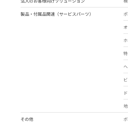
法人のお客様向けソリューション
検
製品・付属品関連（サービスパーツ）
ポ
オ
ホ
特
ヘ
ビ
ド
地
その他
ボ