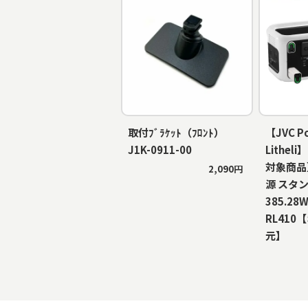
取付ﾌﾞﾗｹｯﾄ（ﾌﾛﾝﾄ）
【JVC P
J1K-0911-00
Lithe
対象商品
2,090円
源 スタ
385.28W
RL410
元】