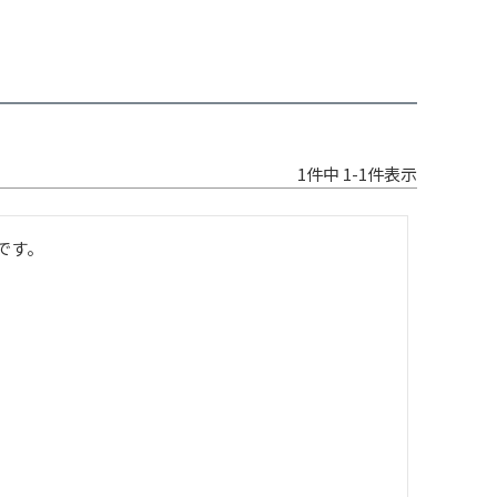
1
件中
1
-
1
件表示
す。
