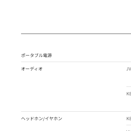
ポータブル電源
オーディオ
J
K
ヘッドホン/イヤホン
K