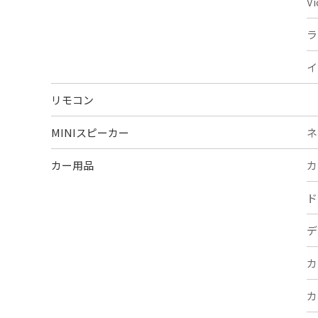
V
ラ
イ
リモコン
MINIスピーカー
ネ
カー用品
カ
ド
デ
カ
カ