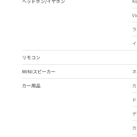
ヘッドホン/イヤホン
K
V
ラ
イ
リモコン
MINIスピーカー
ネ
カー用品
カ
ド
デ
カ