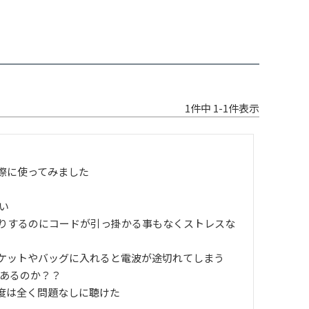
1
件中
1
-
1
件表示
に使ってみました



りするのにコードが引っ掛かる事もなくストレスな
ケットやバッグに入れると電波が途切れてしまう

あるのか？？

は全く問題なしに聴けた
