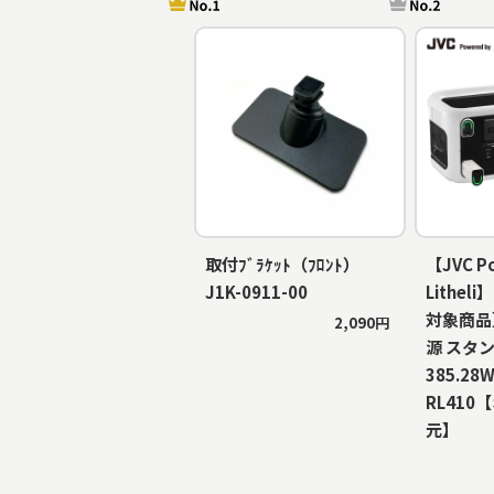
取付ﾌﾞﾗｹｯﾄ（ﾌﾛﾝﾄ）
【JVC P
J1K-0911-00
Lithe
対象商品
2,090円
源 スタ
385.28W
RL410
元】