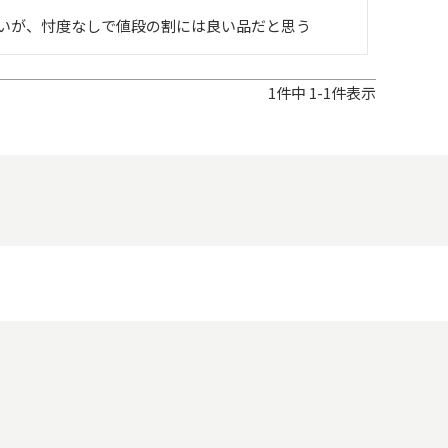
いが、忖度なしで値段の割には良い品だと思う
1
件中
1
-
1
件表示