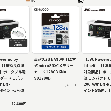
owered by
高耐久3D NAND型 TLC方
【JVC Powered
li】【1年延長保証
式 microSDXCメモリー
Litheli】【1
】ポータブル電
カード 128GB KNA-
対象商品】ポー
ンダードモデル
SD1280D
源 コンパクト
h BN-
206.4Wh BN-
11,400円
【ポイント5％還
イント5％還元
52,800円