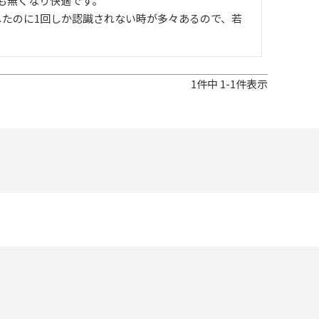
無くなり快適です。

したのに1回しか認識されない時が多々あるので、若
1
件中
1
-
1
件表示