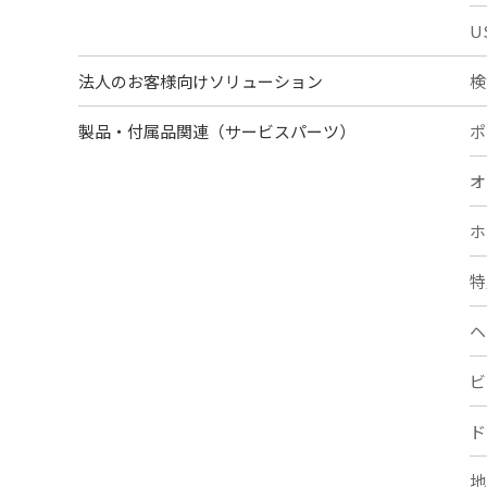
U
法人のお客様向けソリューション
検
製品・付属品関連（サービスパーツ）
ポ
オ
ホ
特
ヘ
ビ
ド
地