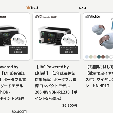
owered by
【JVC Powered by
【2週間お試し
li】【1年延長保証
Litheli】【1年延長保証
【数量限定イヤ
】ポータブル電
対象商品】ポータブル電
ス付】ワイヤレ
ンダードモデル
源 コンパクトモデル
ン HA-NP1T
h BN-
206.4Wh BN-RL230【ポ
【ポイント5％還
イント5％還元】
36,800円
52,800円