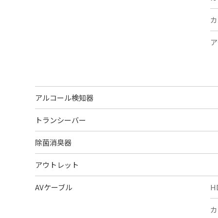
カ
ア
アルコール検知器
トランシーバー
除菌消臭器
アウトレット
AVケーブル
H
カ