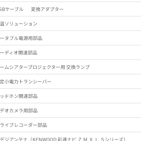
SBケーブル
変換アダプター
温ソリューション
ータブル電源用部品
ーディオ関連部品
ームシアタープロジェクター用 交換ランプ
定小電力トランシーバー
ッドホン関連部品
デオカメラ用部品
ライブレコーダー部品
デジアンテナ（KENWOOD 彩速ナビ Ｚ Ｍ Ｘ Ｌ Ｓシリーズ）