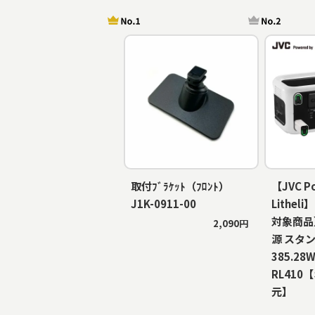
取付ﾌﾞﾗｹｯﾄ（ﾌﾛﾝﾄ）
【JVC P
J1K-0911-00
Lithe
対象商品
2,090円
源 スタ
385.28W
RL410
元】