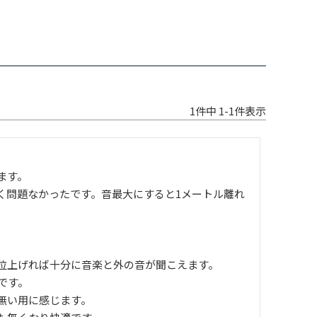
1
件中
1
-
1
件表示
す。

く問題なかったです。音最大にすると1メートル離れ
位上げれば十分に音楽と外の音が聞こえます。

す。

い用に感じます。
