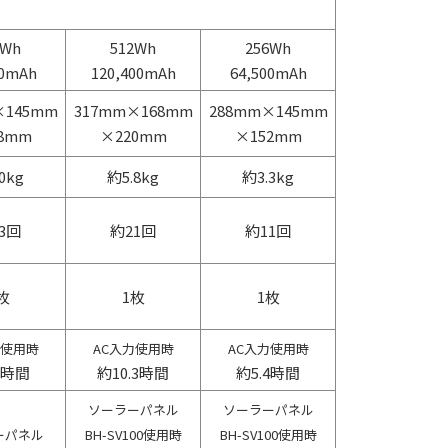
6Wh
512Wh
256Wh
00mAh
120,400mAh
64,500mAh
×145mm
317mm×168mm
288mm×145mm
8mm
×220mm
×152mm
0kg
約5.8kg
約3.3kg
3回
約21回
約11回
枚
1枚
1枚
力使用時
AC入力使用時
AC入力使用時
8時間
約10.3時間
約5.4時間
ソーラーパネル
ソーラーパネル
ーパネル
BH-SV100使用時
BH-SV100使用時