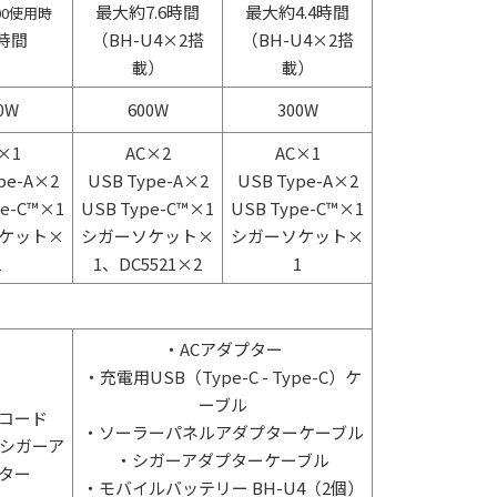
最大約7.6時間
最大約4.4時間
100使用時
時間
（BH-U4×2搭
（BH-U4×2搭
載）
載）
0W
600W
300W
×1
AC×2
AC×1
pe-A×2
USB Type-A×2
USB Type-A×2
pe-C™×1
USB Type-C™×1
USB Type-C™×1
ケット×
シガーソケット×
シガーソケット×
1
1、DC5521×2
1
・ACアダプター
・充電用USB（Type-C - Type-C）ケ
ーブル
コード
・ソーラーパネルアダプターケーブル
シガーア
・シガーアダプターケーブル
ター
・モバイルバッテリー BH-U4（2個）