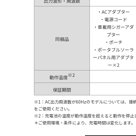
出力波形・周波数
・ACアダプター
・電源コード
・車載用シガーアダ
プター
同梱品
・ポーチ
・ポータブルソーラ
ーパネル用アダプタ
ー×2
※2
動作温度
保証期間
※1：AC出力周波数が60Hzのモデルについては、接
をご使用ください。
※2：充電池の温度が動作温度を超えると動作を停止
＊ご使用環境・条件により、充電時間は変化します。