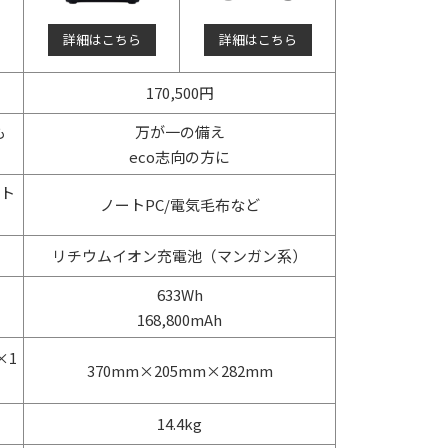
詳細はこちら
詳細はこちら
170,500円
も
万が一の備え
eco志向の方に
ート
ノートPC/電気毛布など
リチウムイオン充電池（マンガン系）
633Wh
168,800mAh
×1
370mm×205mm×282mm
14.4kg