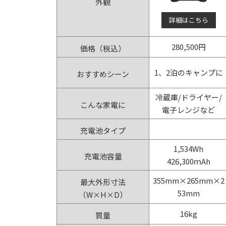
外観
詳細はこちら
280,500円
価格（税込）
1、2泊のキャンプに
おすすめシーン
冷蔵庫/ドライヤー/
こんな家電に
電子レンジなど
充電池タイプ
1,534Wh
充電池容量
426,300ｍAh
355mm×265mm×2
最大外形寸法
53mm
（W×H×D）
16kg
質量