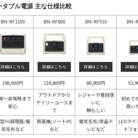
heli ポータブル電源 主な仕様比較
BN-RF1100
BN-RF800
BN-RF510
BN-R
詳細はこちら
詳細はこちら
詳細はこちら
詳細は
198,000円
118,800円
86,900円
53,
アウトドアから
レジャーや普段使
常～非常時まで
初めて
デイリーユースま
いに
安心
扱い
で
頼もしい
型IH調理器/電
扇風機/ノートPC
電気毛布/液晶テ
LEDライ
気毛布など
など
レビなど
トフォ