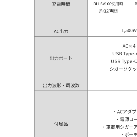
充電時間
BH-SV100使用時
約32時間
1,500W
AC出力
AC×4
USB Type
出力ポート
USB Type-
シガーソケッ
出力波形・周波数
・ACアダ
・電源コ
付属品
・車載用シガー
・ポー