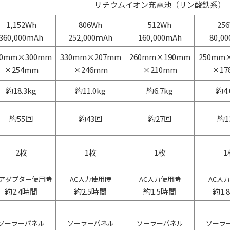
リチウムイオン充電池（リン酸鉄系）
1,152Wh
806Wh
512Wh
25
360,000ｍAh
252,000ｍAh
160,000mAh
80,0
80mm×300mm
330mm×207mm
260mm×190mm
250mm
×254mm
×246mm
×210mm
×17
約18.3kg
約11.0kg
約6.7kg
約4.
約55回
約43回
約27回
約1
2枚
1枚
1枚
1
Cアダプター使用時
AC入力使用時
AC入力使用時
AC入
約2.4時間
約2.5時間
約1.5時間
約1.
ソーラーパネル
ソーラーパネル
ソーラーパネル
ソーラ