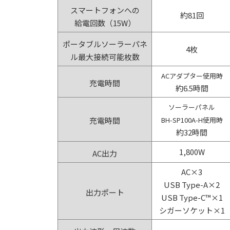
スマートフォンへの
約81回
給電回数（15W）
ポータブルソーラーパネ
4枚
ル最大接続可能枚数
ACアダプター使用時
充電時間
約6.5時間
ソーラーパネル
充電時間
BH-SP100A-H使用時
約32時間
1,800W
AC出力
AC×3
USB Type-A×2
出力ポート
USB Type-C™×1
シガーソケット×1