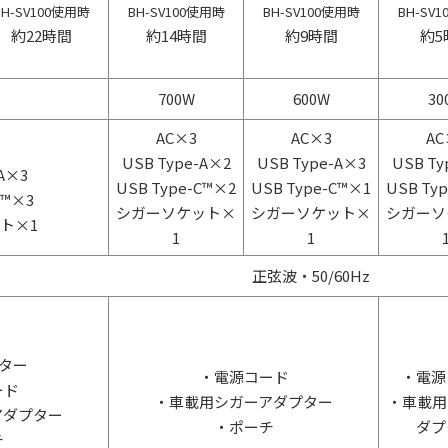
BH-SV100使用時
BH-SV100使用時
BH-SV100使用時
BH-SV
約22時間
約14時間
約9時間
約5
700W
600W
30
AC×3
AC×3
AC
USB Type-A×2
USB Type-A×3
USB Ty
-A×3
USB Type-C™×2
USB Type-C™×1
USB Ty
C™×3
シガーソケット×
シガーソケット×
シガーソ
ト×1
1
1
正弦波・50/60Hz
プター
・電源コード
・電源
ード
・車載用シガーアダプター
・車載用
アダプター
・ポーチ
ダプ
チ