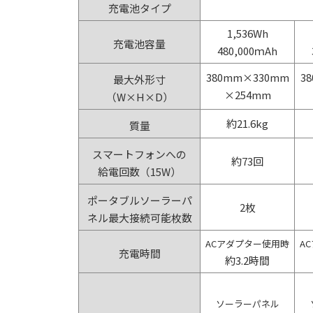
充電池タイプ
1,536Wh
充電池容量
480,000ｍAh
380mm×330mm
3
最大外形寸
×254mm
（W×H×D）
約21.6kg
質量
スマートフォンへの
約73回
給電回数（15W）
ポータブルソーラーパ
2枚
ネル最大接続可能枚数
ACアダプター使用時
A
充電時間
約3.2時間
ソーラーパネル