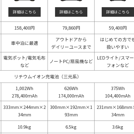
詳細はこちら
詳細はこちら
詳細はこちら
158,400円
79,860円
59,400円
アウトドアから
はじめての方で
車中泊に最適
デイリーユースまで
扱いやすい
電気ポット/電気毛布
LEDライト/スマ
ノートPC/扇風機など
など
フォンなど
リチウムイオン充電池（三元系）
1,002Wh
626Wh
375Wh
278,400ｍAh
174,000ｍAh
104,400mAh
333mm×244mm×2
300mm×192mm×1
231mm×168mm
34mm
93mm
34mm
10.9kg
6.5kg
3.6kg