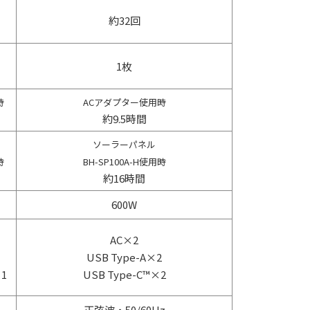
約32回
1枚
時
ACアダプター使用時
約9.5時間
ソーラーパネル
時
BH-SP100A-H使用時
約16時間
600W
AC×2
USB Type-A×2
1
USB Type-C™×2
正弦波・50/60Hz