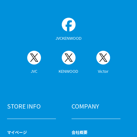
JVCKENWOOD
JVC
KENWOOD
Victor
STORE INFO
COMPANY
マイページ
会社概要