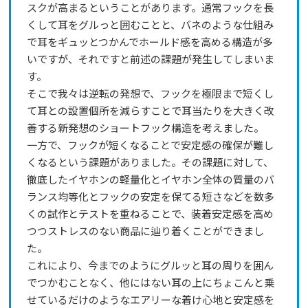
スクが高まるということがあります。通常フックを長
くして耳をグルっと囲むことと、バネのような仕組み
で耳をギュッとつかんでホールド感を高める構造が多
いですが、それですと前述の課題が発生してしまいま
す。
そこで我々は逆転の発想で、フックを極限まで短くし
て耳との設置個所を減らすことで耳当たりを大きく改
善する新発想のショートフック構造を考えました。
一方で、フックが短くなることで安定感の確保が難し
くなるという課題がありました。その課題に対して、
徹底したイヤホンの軽量化とイヤホン全体の質量のバ
ランス均等化とフックの安定を保てる短さなどを数多
くの試作とテストを重ねることで、装着安定感を高め
つつストレスのない商品に辿り着くことができまし
た。
これにより、今までのようにグルッと耳の周りを囲ん
でつかむことなく、他にはない耳の上にちょこんと乗
せているだけのようなエアリーな着け心地と安定感を