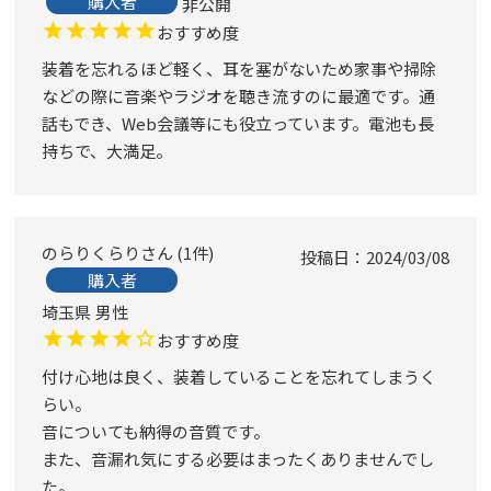
購入者
非公開
おすすめ度
装着を忘れるほど軽く、耳を塞がないため家事や掃除
などの際に音楽やラジオを聴き流すのに最適です。通
話もでき、Web会議等にも役立っています。電池も長
持ちで、大満足。
のらりくらり
1
件
投稿日
2024/03/08
購入者
埼玉県
男性
おすすめ度
付け心地は良く、装着していることを忘れてしまうく
らい。

音についても納得の音質です。

また、音漏れ気にする必要はまったくありませんでし
た。
