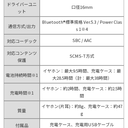
ドライバーユニ
口径16mm
ット
Bluetooth®標準規格 Ver.5.3 / Power Clas
通信方式/出力
s 1※4
SBC / AAC
対応コーデック
対応コンテンツ
SCMS-T方式
保護
イヤホン：最大9.5時間、充電ケース：最
電池持続時間※1
大28.5時間（計：最大38時間）
イヤホン：約2時間、充電ケース：約2.5時
充電時間※1
間
イヤホン(片耳)：約8g、充電ケース：約47
質量
g
充電ケース、充電用USBケーブル
付属品