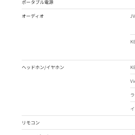
ポータブル電源
オーディオ
J
K
ヘッドホン/イヤホン
K
V
ラ
イ
リモコン