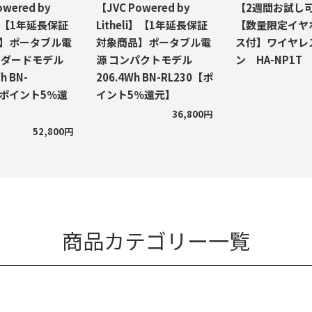
owered by
【JVC Powered by
【2週間お試し
li】【1年延長保証
Litheli】【1年延長保証
【数量限定イヤ
】ポータブル電
対象商品】ポータブル電
ス付】ワイヤレ
ンダードモデル
源 コンパクトモデル
ン HA-NP1T
h BN-
206.4Wh BN-RL230【ポ
【ポイント5％還
イント5％還元】
36,800円
52,800円
商品カテゴリー一覧