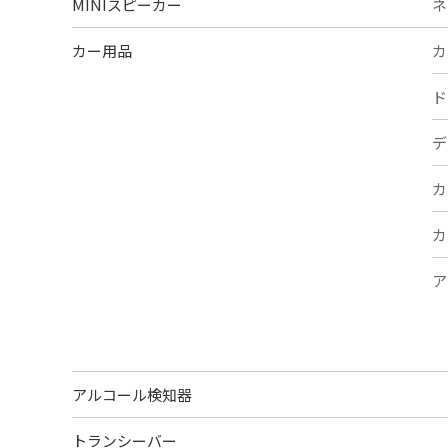
MINIスピーカー
ネ
カー用品
カ
ド
デ
カ
カ
ア
アルコール検知器
トランシーバー