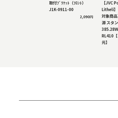
取付ﾌﾞﾗｹｯﾄ（ﾌﾛﾝﾄ）
【JVC P
J1K-0911-00
Lithe
対象商品
2,090円
源 スタ
385.28W
RL410
元】