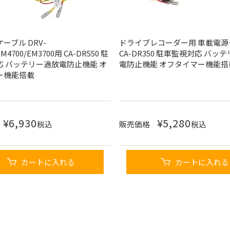
ーブル DRV-
ドライブレコーダー用 車載電源
EM4700/EM3700用 CA-DR550 駐
CA-DR350 駐車監視対応 バッ
応 バッテリー過放電防止機能 オ
電防止機能 オフタイマー機能搭
ー機能搭載
¥
6,930
¥
5,280
税込
販売価格
税込
カートに入れる
カートに入れる