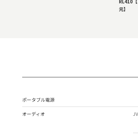
RL410
元】
ポータブル電源
オーディオ
J