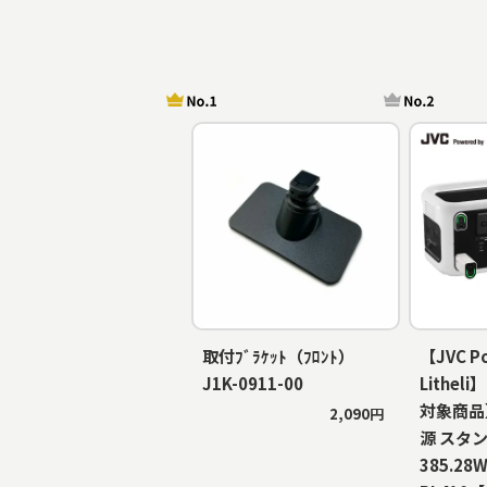
取付ﾌﾞﾗｹｯﾄ（ﾌﾛﾝﾄ）
【JVC P
J1K-0911-00
Lithe
対象商品
2,090円
源 スタ
385.28W