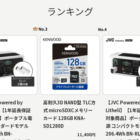
ランキング
owered by
高耐久3D NAND型 TLC方
【JVC Powered
li】【1年延長保証
式 microSDXCメモリー
Litheli】【1
】ポータブル電
カード 128GB KNA-
対象商品】ポー
ンダードモデル
SD1280D
源 コンパクト
h BN-
206.4Wh BN-
11,400円