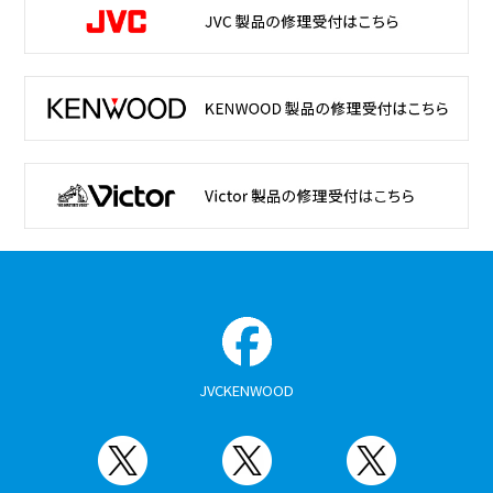
JVCKENWOOD