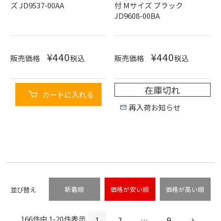
ズ JD9537-00AA
付 Mサイズ ブラック
JD9608-00BA
¥
440
¥
440
販売価格
税込
販売価格
税込
在庫切れ
カートに入れる
再入荷お知らせ
並び替え
新着順
価格が安い順
価格が高い順
166
件中
1
-
20
件表示
1
2
…
9