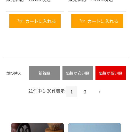
カートに入れる
カートに入れる
並び替え
新着順
価格が安い順
価格が高い順
21
件中
1
-
20
件表示
1
2
P
P