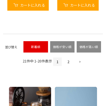
カートに入れる
カートに入れる
並び替え
新着順
価格が安い順
価格が高い順
21
件中
1
-
20
件表示
1
2
P
P
l
l
a
a