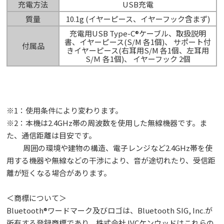
充電方法
USB充電
質量
10.1g (イヤーピース、イヤーフック含まず)
充電用USB Type-C®ケーブル、取扱説明
書、イヤーピース(S/M 各1個)、 サポート付
付属品
きイヤーピース(右耳用S/M 各1個、左耳用
S/Ｍ 各1個)、 イヤーフック 2個
※1：使用条件により変わります。
※2：本機は2.4GHz帯の周波数を使用した無線機器です。ま
た、通信距離は目安です。
周囲の環境や建物の構造、電子レンジなど2.4GHz帯を使
用する機器や無線などの干渉により、音が途切れたり、受信距
離が短くなる場合があります。
＜商標について＞
Bluetooth®ワードマーク及びロゴは、Bluetooth SIG, Inc.が
所有する登録商標であり、株式会社JVCケンウッドはこれらの