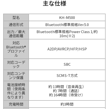
主な仕様
型名
KH-M500
通信形式
Bluetooth標準規格Ver.5.0
出力／最大
Bluetooth標準規格Power Class 1/約
通信距離
10m(※2)
対応
Bluetooth®
A2DP/AVRCP/HFP/HSP
プロファイ
ル
対応コーデ
SBC
ック
対応コンテ
SCMS-T方式
ンツ保護
電池接続時
約 13時間（音楽再生）
間（使用条
約 7時間（通話）
件により異
約 164時間（待受け）
なります）
充電時間
約3時間