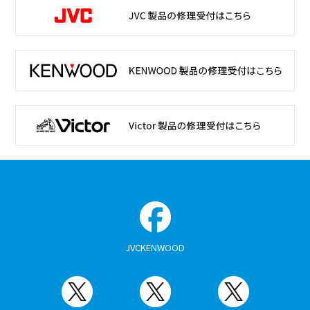
JVCKENWOOD