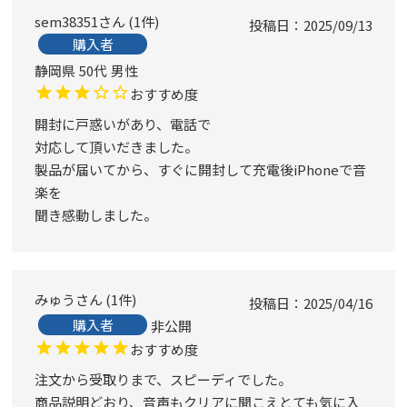
sem38351
1
件
投稿日
2025/09/13
購入者
静岡県
50代
男性
おすすめ度
開封に戸惑いがあり、電話で

対応して頂いだきました。

製品が届いてから、すぐに開封して充電後iPhoneで音
楽を

聞き感動しました。
みゅう
1
件
投稿日
2025/04/16
購入者
非公開
おすすめ度
注文から受取りまで、スピーディでした。

商品説明どおり、音声もクリアに聞こえとても気に入