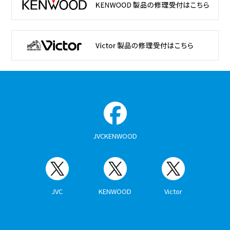
JVCKENWOOD
JVC
KENWOOD
Victor