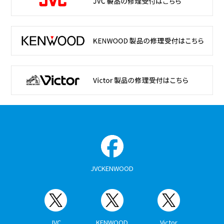
JVCKENWOOD
JVC
KENWOOD
Victor