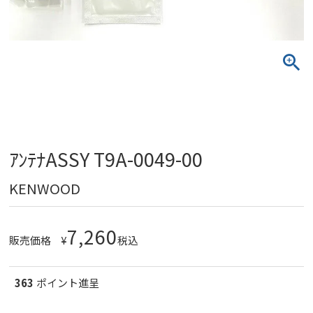
ｱﾝﾃﾅASSY T9A-0049-00
KENWOOD
7,260
販売価格
¥
税込
363
ポイント進呈