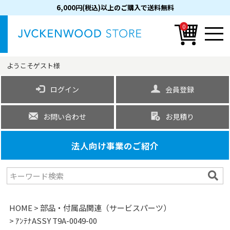
6,000円(税込)以上のご購入で送料無料
0
ようこそ
ゲスト
様
ログイン
会員登録
お問い合わせ
お見積り
法人向け事業のご紹介
HOME
部品・付属品関連（サービスパーツ）
ｱﾝﾃﾅASSY T9A-0049-00