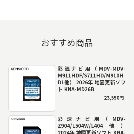
おすすめ商品
彩速ナビ用（MDV-MDV-
M911HDF/S711HD/M910H
DL他） 2026年 地図更新ソフ
ト KNA-MD26B
23,550円
彩速ナビ用（MDV-
Z904/L504W/L404他）
2024年 地図更新ソフト KNA-