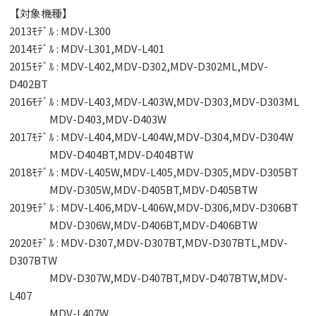
【対象機種】
2013ﾓﾃﾞﾙ : MDV-L300
2014ﾓﾃﾞﾙ : MDV-L301,MDV-L401
2015ﾓﾃﾞﾙ : MDV-L402,MDV-D302,MDV-D302ML,MDV-
D402BT
2016ﾓﾃﾞﾙ : MDV-L403,MDV-L403W,MDV-D303,MDV-D303ML
MDV-D403,MDV-D403W
2017ﾓﾃﾞﾙ : MDV-L404,MDV-L404W,MDV-D304,MDV-D304W
MDV-D404BT,MDV-D404BTW
2018ﾓﾃﾞﾙ : MDV-L405W,MDV-L405,MDV-D305,MDV-D305BT
MDV-D305W,MDV-D405BT,MDV-D405BTW
2019ﾓﾃﾞﾙ : MDV-L406,MDV-L406W,MDV-D306,MDV-D306BT
MDV-D306W,MDV-D406BT,MDV-D406BTW
2020ﾓﾃﾞﾙ : MDV-D307,MDV-D307BT,MDV-D307BTL,MDV-
D307BTW
MDV-D307W,MDV-D407BT,MDV-D407BTW,MDV-
L407
MDV-L407W,