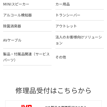
MINIスピーカー
カー用品
アルコール検知器
トランシーバー
除菌消臭器
アウトレット
法人のお客様向けソリューシ
AVケーブル
ョン
製品・付属品関連（サービス
その他
パーツ）
修理品受付はこちらから