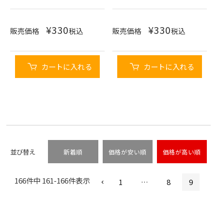
¥
330
¥
330
販売価格
税込
販売価格
税込
カートに入れる
カートに入れる
並び替え
新着順
価格が安い順
価格が高い順
166
件中
161
-
166
件表示
1
…
8
9