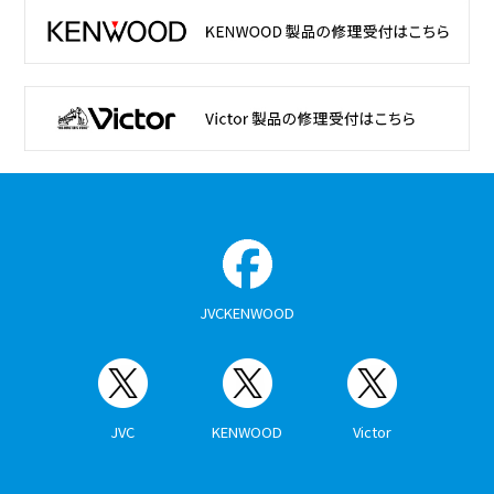
JVCKENWOOD
JVC
KENWOOD
Victor