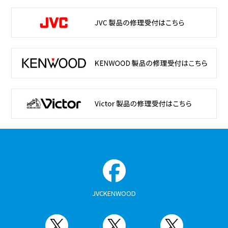
JVCKENWOOD