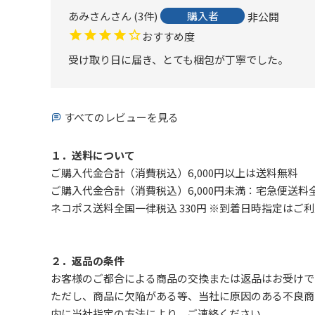
あみさん
3
件
購入者
非公開
おすすめ度
受け取り日に届き、とても梱包が丁寧でした。
すべてのレビューを見る
１．送料について
ご購入代金合計（消費税込）6,000円以上は送料無料
ご購入代金合計（消費税込）6,000円未満：宅急便送料全
ネコポス送料全国一律税込 330円 ※到着日時指定は
２．返品の条件
お客様のご都合による商品の交換または返品はお受けで
ただし、
商品に欠陥がある等、当社に原因のある不良商
内に当社指定の方法により、ご連絡ください。