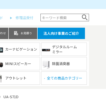
ド
修理品受付
法人向け事業のご紹介
合わせ
お見積り
デジタルルーム
カーナビゲーション
ミラー
MINIスピーカー
除菌消臭器
アウトレット
全ての商品カテゴリー
▶
UA-S71D