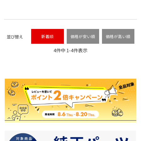
並び替え
新着順
価格が安い順
価格が高い順
4
件中
1
-
4
件表示