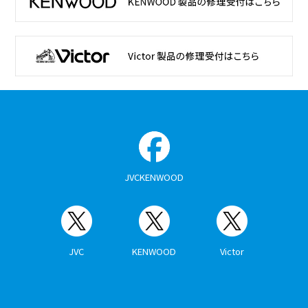
JVCKENWOOD
JVC
KENWOOD
Victor