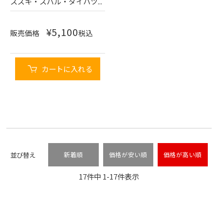
スズキ・スバル・ダイハツ...
¥
5,100
販売価格
税込
カートに入れる
並び替え
新着順
価格が安い順
価格が高い順
17
件中
1
-
17
件表示